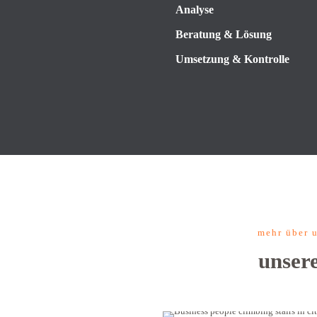
Analyse
Beratung & Lösung
Umsetzung & Kontrolle
mehr über u
unsere