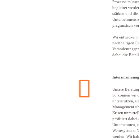
Prozesse müssen 
begleitet werden
stärken und die
Unternehmens z
pragmatisch vor
Wir entwickeln 
nachhaltigen Er
Veränderungspr
dabei die Betei
Interimsmana
Unsere Beratung
So können wir 
unterstützen, si
Management übe
Krisen unmitte
profitiert dabei
Unternehmen, er
Wertesysteme. 
werden. Wir hab