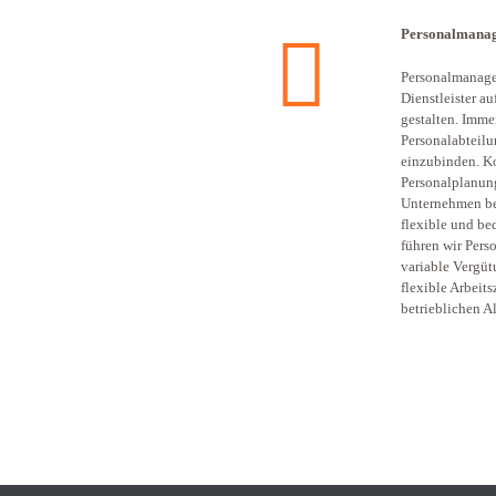
Personalmana
Personalmanagem
Dienstleister a
gestalten. Imme
Personalabteilu
einzubinden. K
Personalplanung
Unternehmen be
flexible und be
führen wir Pers
variable Vergü
flexible Arbei
betrieblichen A