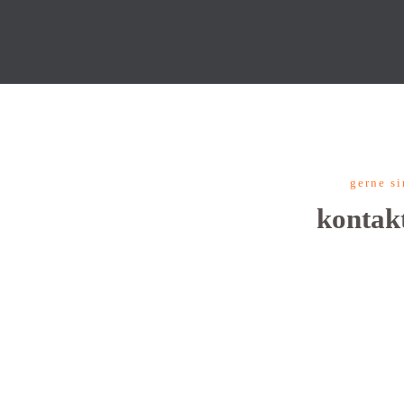
gerne si
kontak