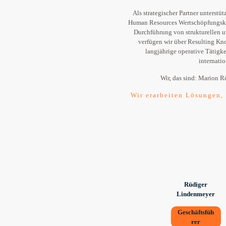
Als strategischer Partner unters
Human Resources Wertschöpfungsket
Durchführung von strukturellen 
verfügen wir über Resulting K
langjährige operative Tätig
internati
Wir, das sind: Marion 
Wir erarbeiten Lösungen,
Rüdiger
Lindenmeyer
Geschäftsfüh
rer