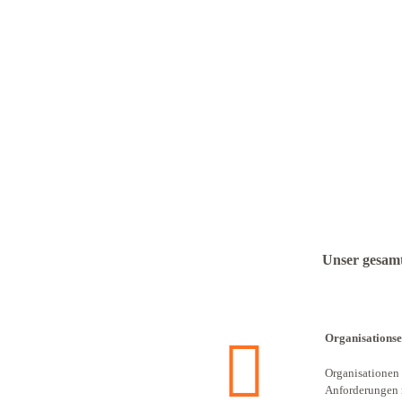
Unser gesamt
Organisations
Organisationen v
Anforderungen r